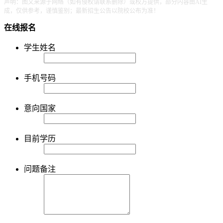
声明：图文来源于网络（如有侵权请联系删除）或校方提供，部分内容由AI生
成，仅供参考，谨慎鉴别；最新招生公告以院校公布为准！
在线报名
学生姓名
手机号码
意向国家
目前学历
问题备注