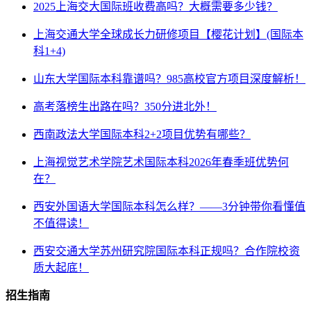
2025上海交大国际班收费高吗？大概需要多少钱？
上海交通大学全球成长力研修项目【樱花计划】(国际本
科1+4)
山东大学国际本科靠谱吗？985高校官方项目深度解析！
高考落榜生出路在吗？350分进北外！
西南政法大学国际本科2+2项目优势有哪些？
上海视觉艺术学院艺术国际本科2026年春季班优势何
在？
西安外国语大学国际本科怎么样？——3分钟带你看懂值
不值得读！
西安交通大学苏州研究院国际本科正规吗？合作院校资
质大起底！
招生指南