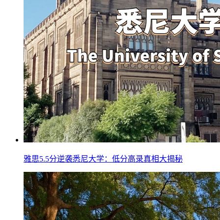
雅思5.5分逆袭悉尼大学：低分高录真相大揭秘