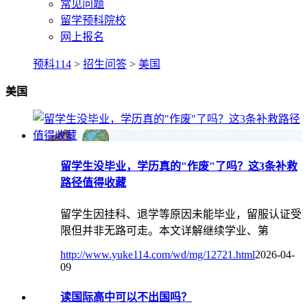
常见问题
留学预科院校
网上报名
预科114
>
招生问答
>
美国
美国
留学生没毕业，学历真的"作废"了吗？这3条补救
路径值得收藏
留学生因挂科、退学等原因未能毕业，留服认证受
限但并非无路可走。本文详解继续学业、第
http://www.yuke114.com/wd/mg/12721.html
2026-04-
09
读国际高中可以不出国吗？