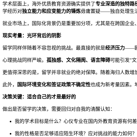
学术层面上，海外优质教育资源确实提供了
专业深造的独特路
学经历对
独立能力和应变能力的锤炼
毋庸置疑——独自处理生
就业市场上，国际化背景仍是重要加分项，尤其是在跨国企业
现实考量：光环背后的阴影
留学同样伴随着不容忽视的挑战。最直接的就是
经济压力
——
心理挑战同样严峻。
孤独感、文化隔阂、语言障碍
可能引发"
更值得深思的是，留学并非就业的绝对保障。随着海归人数增
此外，
国际环境变化和签证政策不确定性
也成为新考量因素。
决策关键：适合自己的才是最好的
做出是否留学的决策，需要回归对自我的清醒认知：
我的学术目标是什么？心仪专业在国内外教育资源有何差
我的性格是否足够适应陌生环境？应对挑战的能力如何？