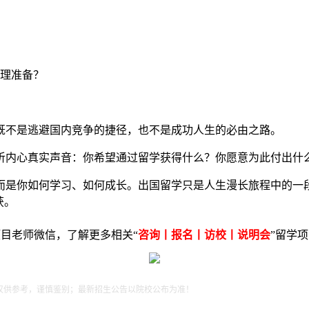
理准备？
既不是逃避国内竞争的捷径，也不是成功人生的必由之路。
听内心真实声音：你希望通过留学获得什么？你愿意为此付出什
而是你如何学习、如何成长。出国留学只是人生漫长旅程中的一
获。
目老师微信，了解更多相关“
咨询丨报名丨访校丨说明会
”留学
仅供参考，谨慎鉴别；最新招生公告以院校公布为准！