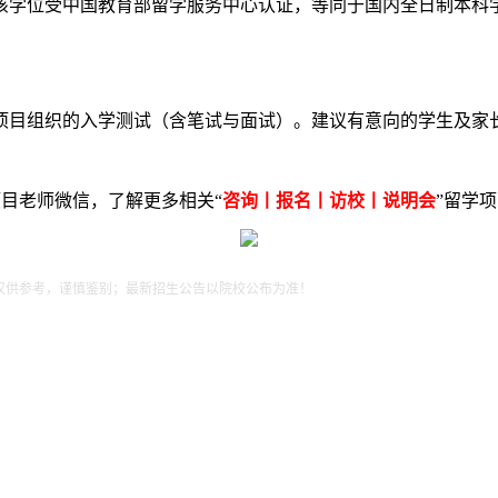
该学位受中国教育部留学服务中心认证，等同于国内全日制本科
项目组织的入学测试（含笔试与面试）。建议有意向的学生及家
目老师微信，了解更多相关“
咨询丨报名丨访校丨说明会
”留学
仅供参考，谨慎鉴别；最新招生公告以院校公布为准！