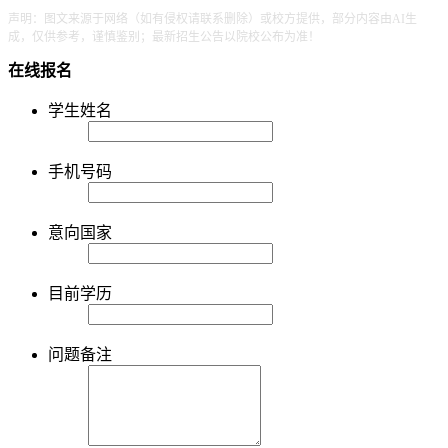
声明：图文来源于网络（如有侵权请联系删除）或校方提供，部分内容由AI生
成，仅供参考，谨慎鉴别；最新招生公告以院校公布为准！
在线报名
学生姓名
手机号码
意向国家
目前学历
问题备注