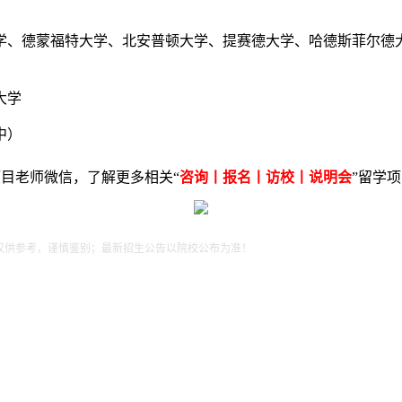
学、德蒙福特大学、北安普顿大学、提赛德大学、哈德斯菲尔德
大学
中）
目老师微信，了解更多相关“
咨询丨报名丨访校丨说明会
”留学
仅供参考，谨慎鉴别；最新招生公告以院校公布为准！