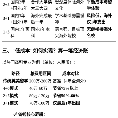
国内2年
合作大学读
想深度体验海外
平衡成本与留
2+2
+国外2年
大三大四
文化
学体验
国内3年
海外完成最
学术基础弱需缓
风险低，海外
3+1
+国外1年
后一年
冲
仅1年支出
国内1年预
国外3年本
语言强、目标顶
无缝衔接海外
1+3
科
科
尖海外院校
名校
三、"低成本"如何实现？算一笔经济账
以热门商科专业为例（单位：人民币）：
路径
总费用区间
成本对比
传统英美留学
200万-280万
基准（4年全海外）
4+0模式
40万-60万
节省75%以上
2+2模式
80万-120万
节省50%-60%
3+1模式
70万-100万
仅最后1年出国
💡
省钱核心逻辑
：