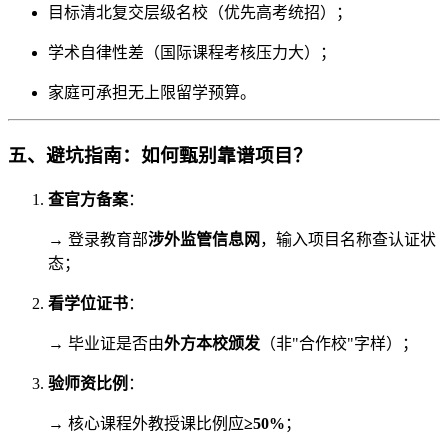
目标清北复交层级名校（优先高考统招）；
学术自律性差（国际课程考核压力大）；
家庭可承担无上限留学预算。
五、避坑指南：如何甄别靠谱项目？
查官方备案
：
→ 登录教育部
涉外监管信息网
，输入项目名称查认证状
态；
看学位证书
：
→ 毕业证是否由
外方本校颁发
（非"合作校"字样）；
验师资比例
：
→ 核心课程外教授课比例应
≥50%
；