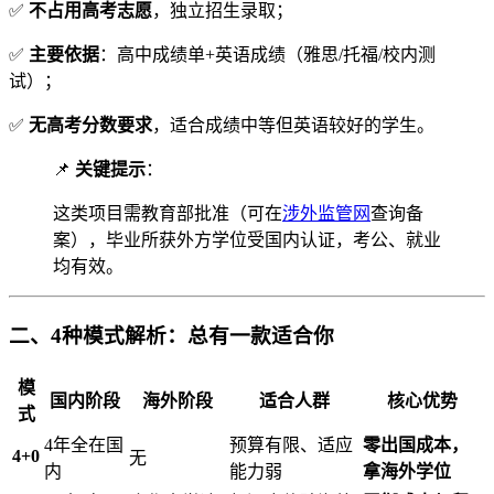
✅
不占用高考志愿
，独立招生录取；
✅
主要依据
：高中成绩单+英语成绩（雅思/托福/校内测
试）；
✅
无高考分数要求
，适合成绩中等但英语较好的学生。
📌
关键提示
：
这类项目需教育部批准（可在
涉外监管网
查询备
案），毕业所获外方学位受国内认证，考公、就业
均有效。
二、4种模式解析：总有一款适合你
模
国内阶段
海外阶段
适合人群
核心优势
式
4年全在国
预算有限、适应
零出国成本，
4+0
无
内
能力弱
拿海外学位