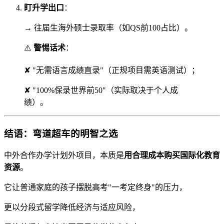
盯升学出口
：
→ 往届生海外硕士录取率（如QS前100占比）。
⚠️
警惕话术
：
✘ "无需语言成绩直录"（正规项目需英语测试）；
✘ "100%保录世界前50"（实际取决于个人成
绩）。
结语：弯道超车的明智之选
中外合作办学计划外项目，本质是
用合理成本购买国际化教育
资源
。
它让普通家庭的孩子摆脱高考"一考定终身"的压力，
更以分段式留学降低经济与适应风险，