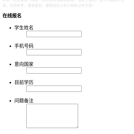
声明：图文来源于网络（如有侵权请联系删除）或校方提供，部分内容由AI生
成，仅供参考，谨慎鉴别；最新招生公告以院校公布为准！
在线报名
学生姓名
手机号码
意向国家
目前学历
问题备注