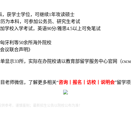
本科，获学士学位，可继续1年攻读硕士
学历为本科，可参加公务员、研究生考试
学校入学考试，英语90分/雅思4.5以上可免笔试
匈牙利等50余所海外院校
次会议联合声明》
显示33所，实际在办院校请以教育部留学服务中心官网（cscse.
目老师微信，了解更多相关“
咨询丨报名丨访校丨说明会
”留学
仅供参考，谨慎鉴别；最新招生公告以院校公布为准！