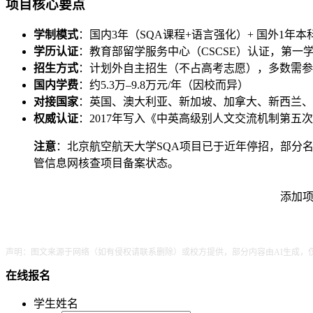
项目核心要点
学制模式
：国内3年（SQA课程+语言强化）+ 国外1年
学历认证
：教育部留学服务中心（CSCSE）认证，第一
招生方式
：计划外自主招生（不占高考志愿），多数需参加
国内学费
：约5.3万–9.8万元/年（因校而异）
对接国家
：英国、澳大利亚、新加坡、加拿大、新西兰、
权威认证
：2017年写入《中英高级别人文交流机制第五
注意
：北京航空航天大学SQA项目已于近年停招，部分名单
管信息网核查项目备案状态。
添加项
声明：图文来源于网络（如有侵权请联系删除）或校方提供，部分内容由AI生成，
在线报名
学生姓名