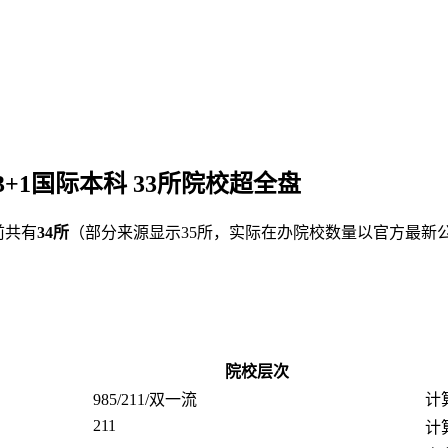
3+1国际本科 33所院校超全盘
前共有
34所
（部分来源显示35所，实际在办院校数量以官方最新
院校层次
985/211/双一流
计
211
计