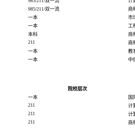
985/211/双一流
计
985/211/双一流
商
一本
市
一本
工
本科
商
211
商
一本
教
一本
中
院校层次
一本
国
211
计
211
计
211
商