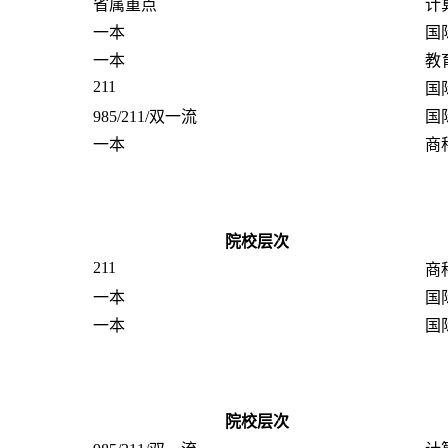
省属重点
计
一本
国
一本
教
211
国
985/211/双一流
国
一本
商
院校层次
211
商
一本
国
一本
国
院校层次