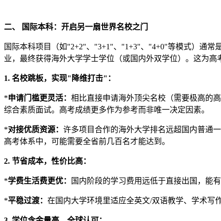
二、 国际本科：开启另一扇世界名校之门
国际本科项目（如"2+2"、"3+1"、"1+3"、"4+0"
业，最终获得海外大学学士学位（或国内外双学位）。这为高
1. 名校跳板，实现"降维打击"：
*
申请门槛更灵活：
相比直接申请海外顶尖名校（需要极高的高考
综合素质面试。高考成绩更多作为参考而非唯一决定因素。
*
对接优质资源：
许多项目合作的海外大学排名远超国内普通一本
高考体系中，可能需要全省前几百名才能达到。
2. 节省成本，性价比高：
*
学费生活费更优：
国内阶段的学习费用远低于直接出国，能有
*
平稳过渡：
在国内大学环境里适应全英文/双语教学、学术写
3. 学位含金量高，全球认可：