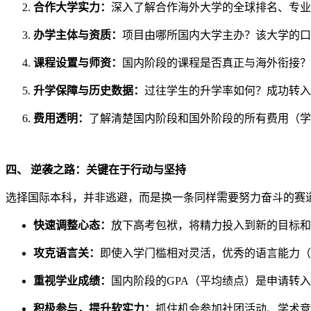
合作大学实力：
深入了解合作海外大学的全球排名、专业
办学主体与资质：
项目由哪所国内大学主办？该大学的口
课程设置与师资：
国内阶段的课程是否真正与海外衔接？
升学保障与历史数据：
过往学生的升学率如何？成功转入
费用透明：
了解清楚国内阶段和国外阶段的所有费用（学
四、 逆袭之路：关键在于行动与坚持
选择国际本科，并非逃避，而是换一条同样需要努力奋斗的赛
快速调整心态：
放下高考包袱，将精力投入到新的目标和
攻克语言关：
即使入学门槛相对灵活，优秀的语言能力（
重视学业成绩：
国内阶段的GPA（平均绩点）是申请转
积极参与，提升软实力：
抓住机会参加社团活动、学术竞