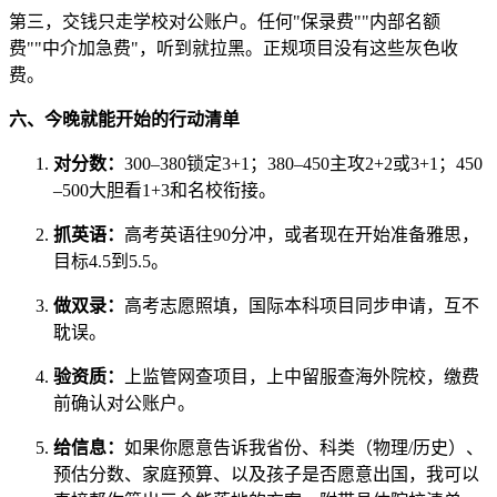
第三，交钱只走学校对公账户。任何"保录费""内部名额
费""中介加急费"，听到就拉黑。正规项目没有这些灰色收
费。
六、今晚就能开始的行动清单
对分数：
300–380锁定3+1；380–450主攻2+2或3+1；450
–500大胆看1+3和名校衔接。
抓英语：
高考英语往90分冲，或者现在开始准备雅思，
目标4.5到5.5。
做双录：
高考志愿照填，国际本科项目同步申请，互不
耽误。
验资质：
上监管网查项目，上中留服查海外院校，缴费
前确认对公账户。
给信息：
如果你愿意告诉我省份、科类（物理/历史）、
预估分数、家庭预算、以及孩子是否愿意出国，我可以