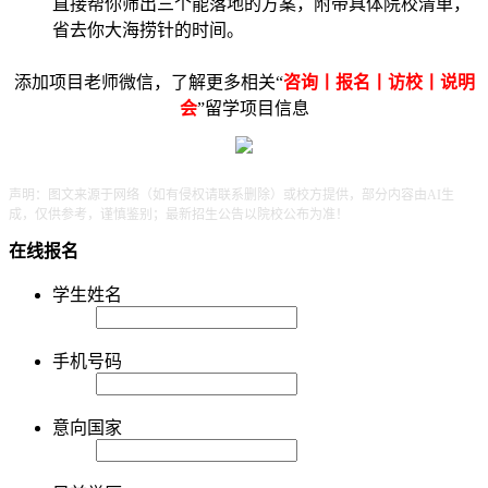
直接帮你筛出三个能落地的方案，附带具体院校清单，
省去你大海捞针的时间。
添加项目老师微信，了解更多相关“
咨询丨报名丨访校丨说明
会
”留学项目信息
声明：图文来源于网络（如有侵权请联系删除）或校方提供，部分内容由AI生
成，仅供参考，谨慎鉴别；最新招生公告以院校公布为准！
在线报名
学生姓名
手机号码
意向国家