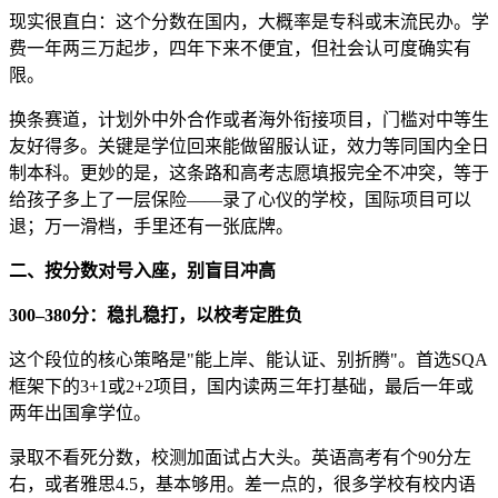
现实很直白：这个分数在国内，大概率是专科或末流民办。学
费一年两三万起步，四年下来不便宜，但社会认可度确实有
限。
换条赛道，计划外中外合作或者海外衔接项目，门槛对中等生
友好得多。关键是学位回来能做留服认证，效力等同国内全日
制本科。更妙的是，这条路和高考志愿填报完全不冲突，等于
给孩子多上了一层保险——录了心仪的学校，国际项目可以
退；万一滑档，手里还有一张底牌。
二、按分数对号入座，别盲目冲高
300–380分：稳扎稳打，以校考定胜负
这个段位的核心策略是"能上岸、能认证、别折腾"。首选SQA
框架下的3+1或2+2项目，国内读两三年打基础，最后一年或
两年出国拿学位。
录取不看死分数，校测加面试占大头。英语高考有个90分左
右，或者雅思4.5，基本够用。差一点的，很多学校有校内语