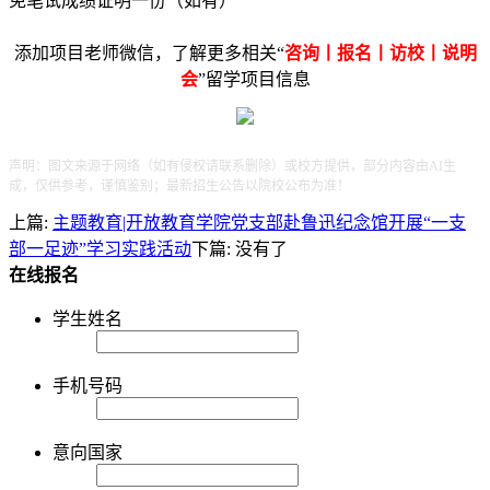
免笔试成绩证明一份（如有）
添加项目老师微信，了解更多相关“
咨询丨报名丨访校丨说明
会
”留学项目信息
声明：图文来源于网络（如有侵权请联系删除）或校方提供，部分内容由AI生
成，仅供参考，谨慎鉴别；最新招生公告以院校公布为准！
上篇:
主题教育|开放教育学院党支部赴鲁迅纪念馆开展“一支
部一足迹”学习实践活动
下篇: 没有了
在线报名
学生姓名
手机号码
意向国家